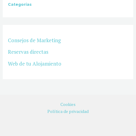
tu
Categorías
Alojamiento
Turístico,
Vivienda
Vacacional
Consejos de Marketing
o
Reservas directas
Casa
Web de tu Alojamiento
Rural.
Cookies
Política de privacidad