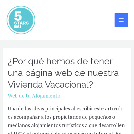
Ir
al
contenido
MAI
ME
¿Por qué hemos de tener
una página web de nuestra
Vivienda Vacacional?
Web de tu Alojamiento
Una de las ideas principales al escribir este artículo
es acompañar a los propietarios de pequeños o
medianos alojamientos turísticos a que desarrollen
al 100% el potencial de su negocio en Internet. En