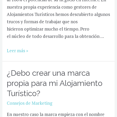
nuestra propia experiencia como gestores de
Alojamientos Turísticos hemos descubierto algunos
trucos y formas de trabajar que nos
hicieron optimizar mucho el tiempo. Pero
el núcleo de todo desarrollo para la obtención …
¿Por
Leer más »
qué
hemos
¿Debo crear una marca
de
tener
propia para mi Alojamiento
una
Turístico?
página
web
Consejos de Marketing
de
En nuestro caso la marca empieza con el nombre
nuestra