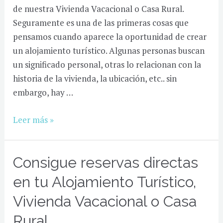
de nuestra Vivienda Vacacional o Casa Rural.
Vivienda
Seguramente es una de las primeras cosas que
Vacacional?
pensamos cuando aparece la oportunidad de crear
un alojamiento turístico. Algunas personas buscan
un significado personal, otras lo relacionan con la
historia de la vivienda, la ubicación, etc.. sin
embargo, hay …
¿Debo
Leer más »
crear
una
Consigue reservas directas
marca
propia
en tu Alojamiento Turístico,
para
Vivienda Vacacional o Casa
mi
Alojamiento
Rural.